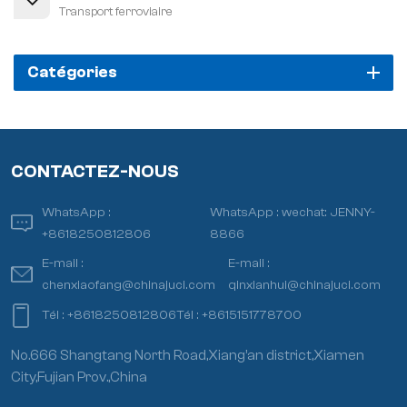
Transport ferroviaire
Catégories
CONTACTEZ-NOUS
WhatsApp :
WhatsApp :
wechat: JENNY-
+8618250812806
8866
E-mail :
E-mail :
chenxiaofang@chinajuci.com
qinxianhui@chinajuci.com
Tél :
+8618250812806
Tél :
+8615151778700
No.666 Shangtang North Road,Xiang’an district,Xiamen
City,Fujian Prov.,China