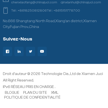
chenxiaofang@chinajuci.com
qinxianhui@chinajuci.com
Tél :
+8618250812806
Tél :
+8615151778700
No.666 Shangtang North Road,Xiang’an district,Xiamen
City,Fujian Prov.,China
Suivez-Nous
Droit d'auteur © 2026 Technologie Cie., Ltd de Xiamen Juci
All Right Reserved.
IPv6 RÉSEAU PRIS EN CHARGE .
BLOGUE
PLAN DU SITE
XML
POLITIQUE DE CONFIDENTIALITÉ