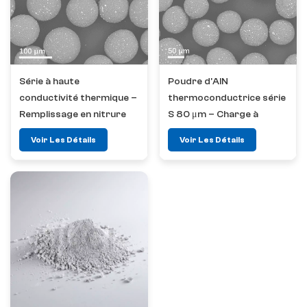
Série à haute
Poudre d'AlN
conductivité thermique –
thermoconductrice série
Remplissage en nitrure
S 80 μm – Charge à
d'aluminium (AlN) 100 μm
conductivité thermique
Voir Les Détails
Voir Les Détails
supérieure