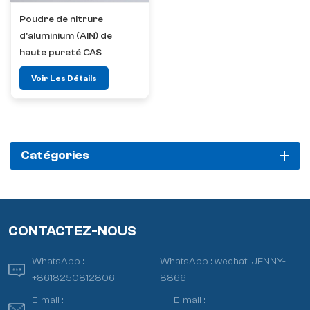
Poudre de nitrure
d'aluminium (AlN) de
haute pureté CAS
24304-00-5
Voir Les Détails
Catégories
CONTACTEZ-NOUS
WhatsApp :
WhatsApp :
wechat: JENNY-
+8618250812806
8866
E-mail :
E-mail :