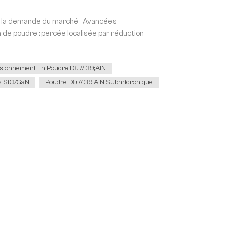
e et la demande du marché Avancées
 de poudre : percée localisée par réduction
isionnement En Poudre D&#39;AlN
fs SiC/GaN
Poudre D&#39;AlN Submicronique