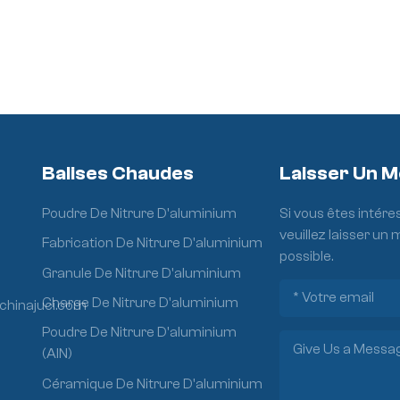
Balises Chaudes
Laisser Un 
Poudre De Nitrure D'aluminium
Si vous êtes intére
veuillez laisser un
Fabrication De Nitrure D'aluminium
possible.
Granule De Nitrure D'aluminium
Charge De Nitrure D'aluminium
chinajuci.com
Poudre De Nitrure D'aluminium
(AlN)
Céramique De Nitrure D'aluminium