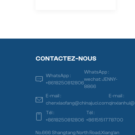
CONTACTEZ-NOUS
WhatsApp :
WhatsApp :
wechat: JENNY-
+8618250812806
8866
E-mail :
E-mail :
chenxiaofang@chinajuci.com
qinxianhui@
Tél :
Tél :
+8618250812806
+8615151778700
No.666 Shangtang North Road,Xiang’an