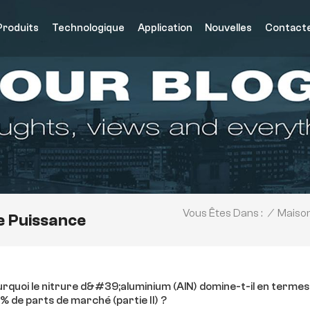
Produits
Technologique
Application
Nouvelles
Contact
/
Maiso
Vous Êtes Dans :
e Puissance
rquoi le nitrure d&#39;aluminium (AlN) domine-t-il en termes
% de parts de marché (partie II) ?