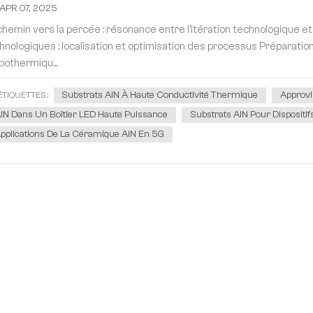
APR 07, 2025
chemin vers la percée : résonance entre l'itération technologiqu
hnologiques : localisation et optimisation des processus Préparation
bothermiqu...
Substrats AlN À Haute Conductivité Thermique
Approv
ÉTIQUETTES :
lN Dans Un Boîtier LED Haute Puissance
Substrats AlN Pour Dispositi
pplications De La Céramique AlN En 5G