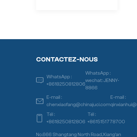
CONTACTEZ-NOUS
WhatsApp :
WhatsApp :
wechat: JENNY-
+8618250812806
8866
E-mail :
E-mail :
chenxiaofang@chinajuci.com
qinxianhui@
Tél :
Tél :
+8618250812806
+8615151778700
No.666 Shangtang North Road,Xiang’an