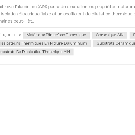
nitrure d'aluminium (AlN) possède d'excellentes propriétés, notam
 isolation électrique fiable et un coefficient de dilatation thermique
aines peut-il êt...
Matériaux D'interface Thermique
Céramique AlN
F
ÉTIQUETTES :
issipateurs Thermiques En Nitrure D'aluminium
Substrats Céramique
ubstrats De Dissipation Thermique AlN