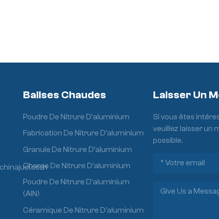
Balises Chaudes
Laisser Un 
Poudre De Nitrure D'aluminium
Si vous êtes intére
veuillez laisser un
Fabrication De Nitrure D'aluminium
possible.
Granule De Nitrure D'aluminium
Charge De Nitrure D'aluminium
chinajuci.com
Poudre De Nitrure D'aluminium
(AlN)
Céramique De Nitrure D'aluminium