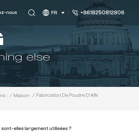
+8618250812806
ez-nous
FR
Fabrication De Poudre D'AlN
/
Maison
/
ns :
sont-elles largement utilisées ?