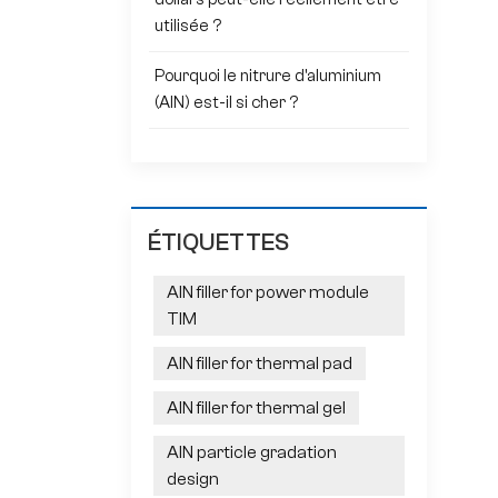
utilisée ?
Pourquoi le nitrure d'aluminium
(AlN) est-il si cher ?
ÉTIQUETTES
AlN filler for power module
TIM
AlN filler for thermal pad
AlN filler for thermal gel
AlN particle gradation
design