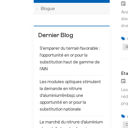
Blogue
Ave
éle
éne
Dernier Blog
G
S'emparer du terrain favorable :
l'opportunité en or pour la
substitution haut de gamme de
l'AlN
Éta
Les modules optiques stimulent
la demande en nitrure
Les
d'aluminium&nbsp;: une
réd
opportunité en or pour la
pro
substitution nationale
Le marché du nitrure d'aluminium
C