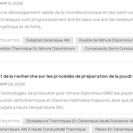
APR 17, 2026
c le développement rapide de la microélectronique et des semi-c
ctroniques sont progressivement entrés dans une ère de miniaturis
rgétique et de forte...
Substrat Céramique AlN
Poudre De Nitrure D'alumini
ÉTIQUETTES :
estion Thermique Du Nitrure D'aluminium
Composants Semi-Conduc
t de la recherche sur les procédés de préparation de la poudr
APR 29, 2026
 technologies de production pour nitrure d'aluminium(AlN) les poudre
uction carbothermique et d'autres méthodes majeures, ainsi que di
pagée à haute température (SH...
Dissipateurs Thermiques En Céramique Haute Puissance A
ÉTIQUETTES :
éramiques AlN À Haute Conductivité Thermique
Pièces En Céramique