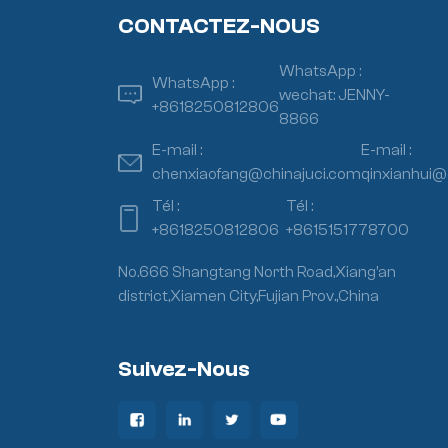
CONTACTEZ-NOUS
WhatsApp :
WhatsApp :
wechat: JENNY-
+8618250812806
8866
E-mail :
E-mail :
chenxiaofang@chinajuci.com
qinxianhui@
Tél :
Tél :
+8618250812806
+8615151778700
No.666 Shangtang North Road,Xiang’an
district,Xiamen City,Fujian Prov.,China
Suivez-Nous