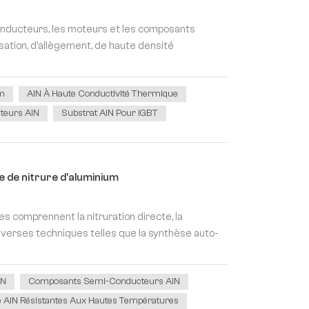
onducteurs, les moteurs et les composants
ation, d'allègement, de haute densité
um
AlN À Haute Conductivité Thermique
teurs AlN
Substrat AlN Pour IGBT
e de nitrure d'aluminium
s comprennent la nitruration directe, la
verses techniques telles que la synthèse auto-
lN
Composants Semi-Conducteurs AlN
 AlN Résistantes Aux Hautes Températures