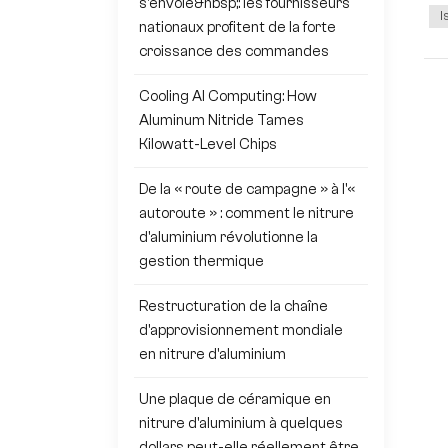
s'envole&nbsp;: les fournisseurs
I
nationaux profitent de la forte
croissance des commandes
Cooling AI Computing: How
Aluminum Nitride Tames
Kilowatt-Level Chips
De la « route de campagne » à l'«
autoroute » : comment le nitrure
d'aluminium révolutionne la
gestion thermique
Restructuration de la chaîne
d'approvisionnement mondiale
en nitrure d'aluminium
Une plaque de céramique en
nitrure d'aluminium à quelques
dollars peut-elle réellement être