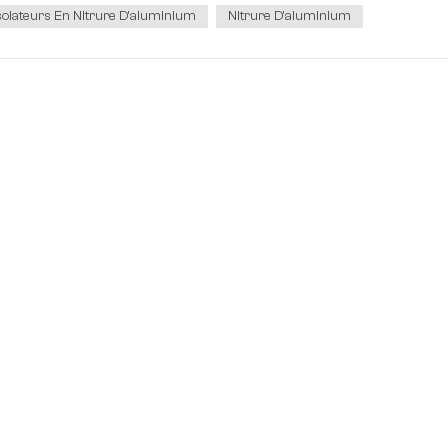
solateurs En Nitrure D'aluminium
Nitrure D'aluminium