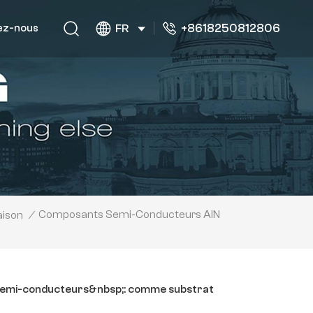
+8618250812806
ez-nous
FR
Composants Semi-Conducteurs AlN
ison
/
es semi-conducteurs&nbsp;: comme substrat