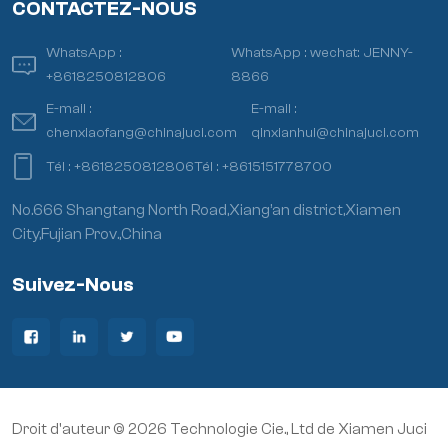
CONTACTEZ-NOUS
WhatsApp :
WhatsApp :
wechat: JENNY-
+8618250812806
8866
E-mail :
E-mail :
chenxiaofang@chinajuci.com
qinxianhui@chinajuci.com
Tél :
+8618250812806
Tél :
+8615151778700
No.666 Shangtang North Road,Xiang’an district,Xiamen
City,Fujian Prov.,China
Suivez-Nous
Droit d'auteur © 2026 Technologie Cie., Ltd de Xiamen Juci