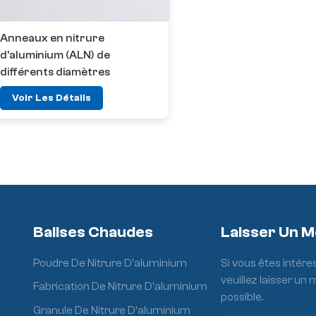
Anneaux en nitrure
d'aluminium (ALN) de
différents diamètres
Voir Les Détails
Balises Chaudes
Laisser Un 
Poudre De Nitrure D'aluminium
Si vous êtes intére
veuillez laisser un
Fabrication De Nitrure D'aluminium
possible.
Granule De Nitrure D'aluminium