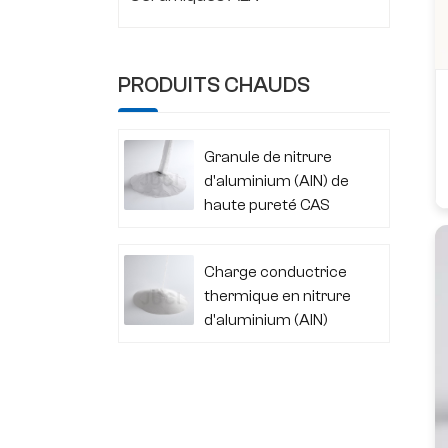
PRODUITS CHAUDS
Granule de nitrure
d'aluminium (AlN) de
haute pureté CAS
24304-00-5
Charge conductrice
thermique en nitrure
d'aluminium (AlN)
CAS 24304-00-5