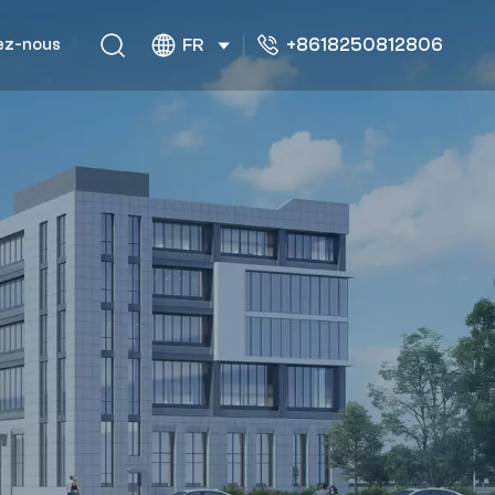
+8618250812806
ez-nous
FR