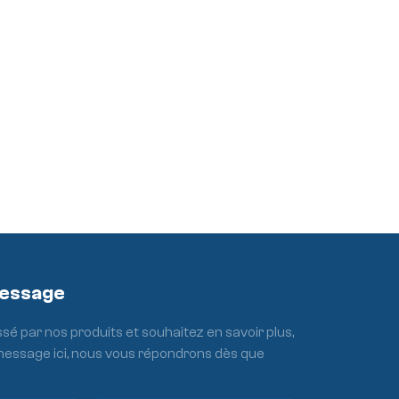
Message
ssé par nos produits et souhaitez en savoir plus,
 message ici, nous vous répondrons dès que