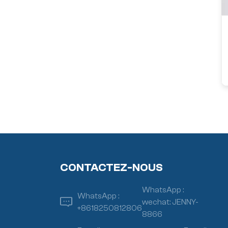
CONTACTEZ-NOUS
WhatsApp :
WhatsApp :
wechat: JENNY-
+8618250812806
8866