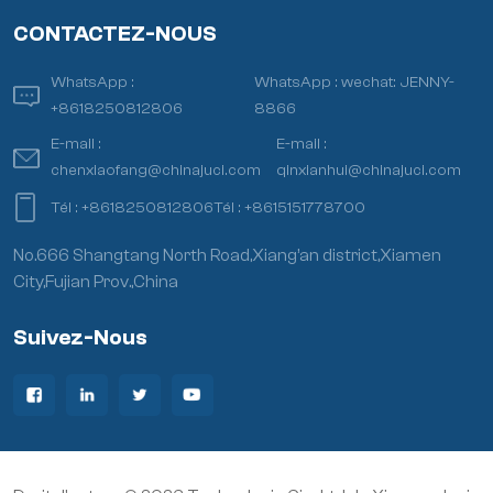
CONTACTEZ-NOUS
WhatsApp :
WhatsApp :
wechat: JENNY-
+8618250812806
8866
E-mail :
E-mail :
chenxiaofang@chinajuci.com
qinxianhui@chinajuci.com
Tél :
+8618250812806
Tél :
+8615151778700
No.666 Shangtang North Road,Xiang’an district,Xiamen
City,Fujian Prov.,China
Suivez-Nous