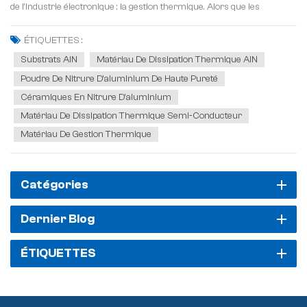
de l'industrie électronique : la gestion thermique. Alors que les
solutions traditionnelles comme l'oxyde d'aluminium (Al₂O₃) et le
nitrure de silicium (Si₃N₄) peinent à répondre au...
ÉTIQUETTES :
Substrats AlN
Matériau De Dissipation Thermique AlN
Poudre De Nitrure D'aluminium De Haute Pureté
Céramiques En Nitrure D'aluminium
Matériau De Dissipation Thermique Semi-Conducteur
Matériau De Gestion Thermique
Catégories
Dernier Blog
ÉTIQUETTES