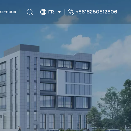
+8618250812806
ez-nous
FR