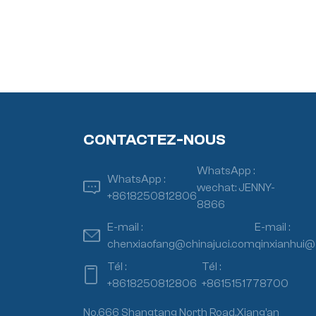
CONTACTEZ-NOUS
WhatsApp :
WhatsApp :
wechat: JENNY-
+8618250812806
8866
E-mail :
E-mail :
chenxiaofang@chinajuci.com
qinxianhui@
Tél :
Tél :
+8618250812806
+8615151778700
No.666 Shangtang North Road,Xiang’an