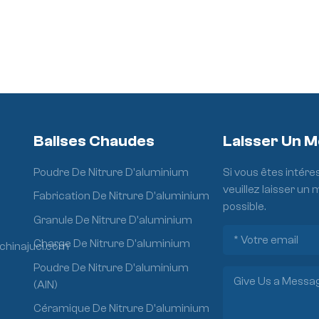
Balises Chaudes
Laisser Un 
Poudre De Nitrure D'aluminium
Si vous êtes intére
veuillez laisser un
Fabrication De Nitrure D'aluminium
possible.
Granule De Nitrure D'aluminium
Charge De Nitrure D'aluminium
chinajuci.com
Poudre De Nitrure D'aluminium
(AlN)
Céramique De Nitrure D'aluminium