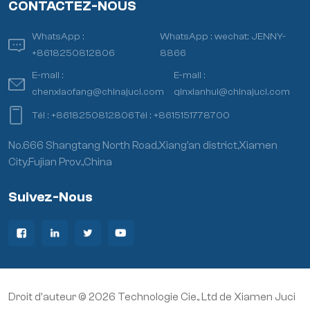
CONTACTEZ-NOUS
WhatsApp :
WhatsApp :
wechat: JENNY-
+8618250812806
8866
E-mail :
E-mail :
chenxiaofang@chinajuci.com
qinxianhui@chinajuci.com
Tél :
+8618250812806
Tél :
+8615151778700
No.666 Shangtang North Road,Xiang’an district,Xiamen
City,Fujian Prov.,China
Suivez-Nous
Droit d'auteur © 2026 Technologie Cie., Ltd de Xiamen Juci