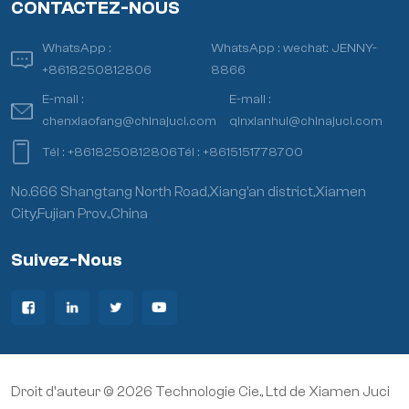
CONTACTEZ-NOUS
WhatsApp :
WhatsApp :
wechat: JENNY-
+8618250812806
8866
E-mail :
E-mail :
chenxiaofang@chinajuci.com
qinxianhui@chinajuci.com
Tél :
+8618250812806
Tél :
+8615151778700
No.666 Shangtang North Road,Xiang’an district,Xiamen
City,Fujian Prov.,China
Suivez-Nous
Droit d'auteur © 2026 Technologie Cie., Ltd de Xiamen Juci