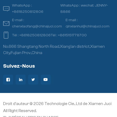
WhatsApp :
WhatsApp :
wechat: JENNY-
+8618250812806
8866
E-mail :
E-mail :
chenxiaofang@chinajuci.com
qinxianhui@chinajuci.com
Tél :
+8618250812806
Tél :
+8615151778700
No.666 Shangtang North Road,Xiang’an district,Xiamen
City,Fujian Prov.,China
Suivez-Nous
Droit d'auteur © 2026 Technologie Cie., Ltd de Xiamen Juci
All Right Reserved.