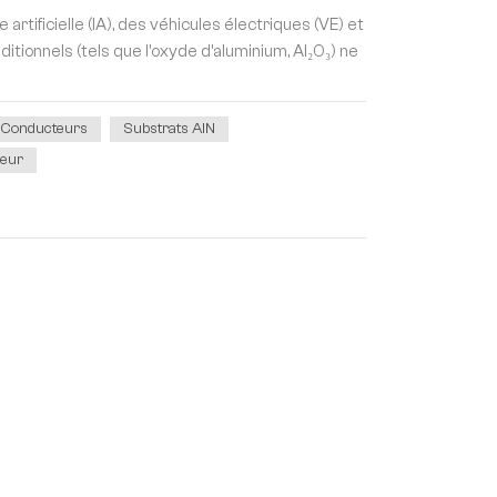
tificielle (IA), des véhicules électriques (VE) et
itionnels (tels que l'oxyde d'aluminium, Al₂O₃) ne
i-Conducteurs
Substrats AlN
leur