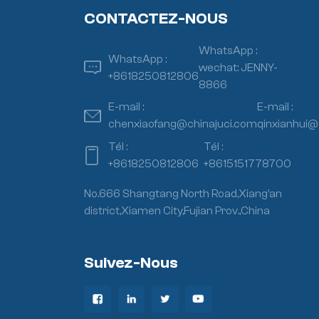
CONTACTEZ-NOUS
WhatsApp :
WhatsApp :
wechat: JENNY-
+8618250812806
8866
E-mail :
E-mail :
chenxiaofang@chinajuci.com
qinxianhui@
Tél :
Tél :
+8618250812806
+8615151778700
No.666 Shangtang North Road,Xiang’an
district,Xiamen City,Fujian Prov.,China
Suivez-Nous