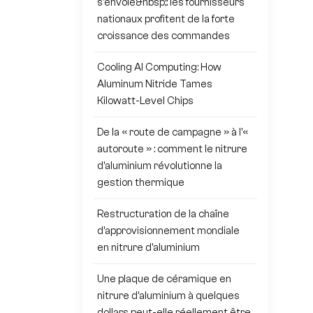
s'envole&nbsp;: les fournisseurs
nationaux profitent de la forte
croissance des commandes
Cooling AI Computing: How
Aluminum Nitride Tames
Kilowatt-Level Chips
De la « route de campagne » à l'«
autoroute » : comment le nitrure
d'aluminium révolutionne la
gestion thermique
Restructuration de la chaîne
d'approvisionnement mondiale
en nitrure d'aluminium
Une plaque de céramique en
nitrure d'aluminium à quelques
dollars peut-elle réellement être