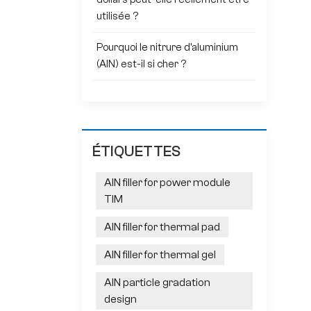
utilisée ?
Pourquoi le nitrure d'aluminium
(AlN) est-il si cher ?
ÉTIQUETTES
AlN filler for power module
TIM
AlN filler for thermal pad
AlN filler for thermal gel
AlN particle gradation
design