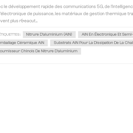
c le développement rapide des communications 5G, de l'intelligence ar
l'électronique de puissance, les matériaux de gestion thermique trad
vent plus r&eacut...
Nitrure D'aluminium (AlN)
AlN En Électronique Et Sem
ÉTIQUETTES :
mballage Céramique AlN
Substrats AlN Pour La Dissipation De La Cha
ournisseur Chinois De Nitrure D'aluminium