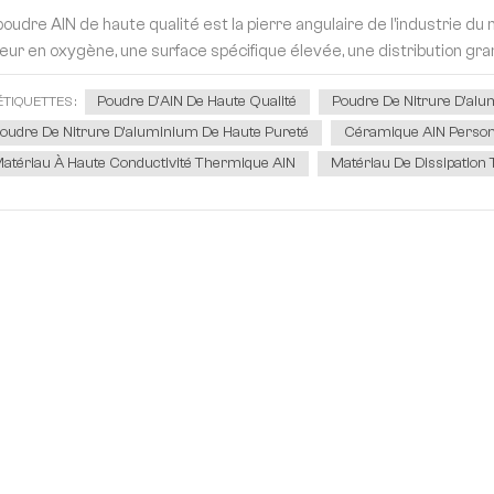
poudre AlN de haute qualité est la pierre angulaire de l'industrie du 
eur en oxygène, une surface spécifique élevée, une distribution gran
Poudre D'AlN De Haute Qualité
Poudre De Nitrure D'alu
ÉTIQUETTES :
oudre De Nitrure D'aluminium De Haute Pureté
Céramique AlN Person
atériau À Haute Conductivité Thermique AlN
Matériau De Dissipation