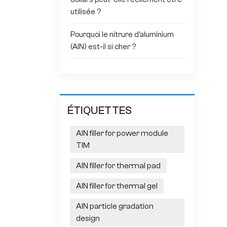
utilisée ?
Pourquoi le nitrure d'aluminium
(AlN) est-il si cher ?
ÉTIQUETTES
AlN filler for power module
TIM
AlN filler for thermal pad
AlN filler for thermal gel
AlN particle gradation
design