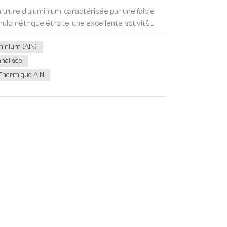
nitrure d'aluminium, caractérisée par une faible
ulométrique étroite, une excellente activit&...
minium (AlN)
nalisée
 Thermique AlN