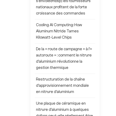
s'envole&nbsp;: les fournisseurs
nationaux profitent de la forte
croissance des commandes
Cooling AI Computing: How
Aluminum Nitride Tames
Kilowatt-Level Chips
De la « route de campagne » à l'«
autoroute » : comment le nitrure
d'aluminium révolutionne la
gestion thermique
Restructuration de la chaîne
d'approvisionnement mondiale
en nitrure d'aluminium
Une plaque de céramique en
nitrure d'aluminium à quelques
dollars peut-elle réellement être