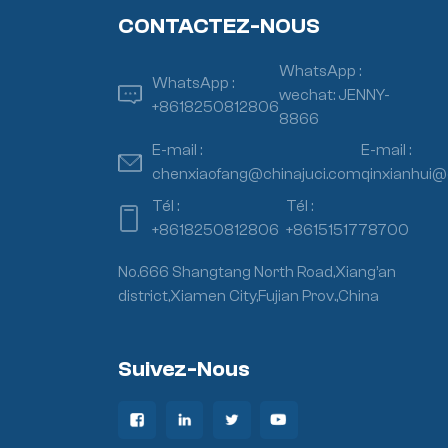
CONTACTEZ-NOUS
WhatsApp :
WhatsApp :
wechat: JENNY-
+8618250812806
8866
E-mail :
E-mail :
chenxiaofang@chinajuci.com
qinxianhui@
Tél :
Tél :
+8618250812806
+8615151778700
No.666 Shangtang North Road,Xiang’an
district,Xiamen City,Fujian Prov.,China
Suivez-Nous