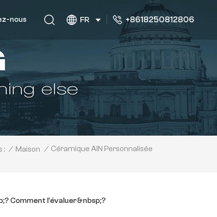
+8618250812806
ez-nous
FR
Céramique AlN Personnalisée
/
Maison
/
 :
sp;? Comment l'évaluer&nbsp;?