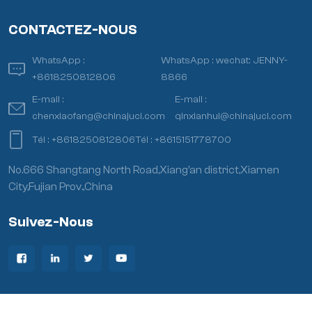
CONTACTEZ-NOUS
WhatsApp :
WhatsApp :
wechat: JENNY-
+8618250812806
8866
E-mail :
E-mail :
chenxiaofang@chinajuci.com
qinxianhui@chinajuci.com
Tél :
+8618250812806
Tél :
+8615151778700
No.666 Shangtang North Road,Xiang’an district,Xiamen
City,Fujian Prov.,China
Suivez-Nous