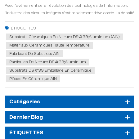
Avec l'avènement de la révolution des technologies de l'information,
l'industrie des circuits intégrés s'est rapidement développée. La densité
d'intégration croissante des systèmes électroniques entraîne une
augmentation de...
ÉTIQUETTES :
Substrats Céramiques En Nitrure D&#39;aluminium (AlN)
Matériaux Céramiques Haute Température
Fabricant De Substrats AlN
Particules De Nitrure D&#39;aluminium
Substrats D&#39;emballage En Céramique
Pièces En Céramique AlN
Catégories
Dernier Blog
ÉTIQUETTES