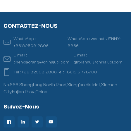
CONTACTEZ-NOUS
WhatsApp :
WhatsApp :
wechat: JENNY-
+8618250812806
8866
E-mail :
E-mail :
chenxiaofang@chinajuci.com
qinxianhui@chinajuci.com
Tél :
+8618250812806
Tél :
+8615151778700
No.666 Shangtang North Road,Xiang’an district,Xiamen
City,Fujian Prov.,China
Suivez-Nous