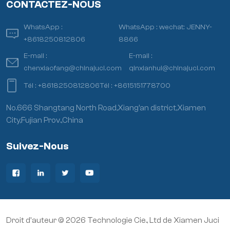
CONTACTEZ-NOUS
WhatsApp :
WhatsApp :
wechat: JENNY-
+8618250812806
8866
E-mail :
E-mail :
chenxiaofang@chinajuci.com
qinxianhui@chinajuci.com
Tél :
+8618250812806
Tél :
+8615151778700
No.666 Shangtang North Road,Xiang’an district,Xiamen
City,Fujian Prov.,China
Suivez-Nous
Droit d'auteur © 2026 Technologie Cie., Ltd de Xiamen Juci