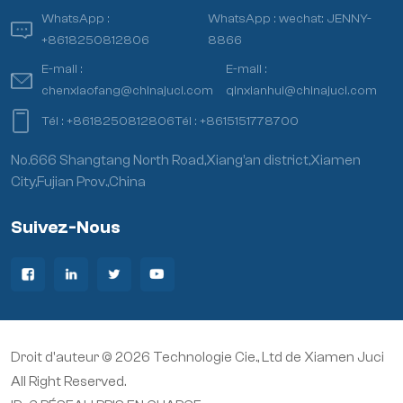
WhatsApp :
WhatsApp :
wechat: JENNY-
+8618250812806
8866
E-mail :
E-mail :
chenxiaofang@chinajuci.com
qinxianhui@chinajuci.com
Tél :
+8618250812806
Tél :
+8615151778700
No.666 Shangtang North Road,Xiang’an district,Xiamen
City,Fujian Prov.,China
Suivez-Nous
Droit d'auteur © 2026 Technologie Cie., Ltd de Xiamen Juci
All Right Reserved.