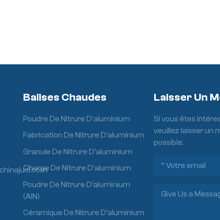
Balises Chaudes
Laisser Un 
Poudre De Nitrure D'aluminium
Si vous êtes intére
veuillez laisser un
Fabrication De Nitrure D'aluminium
possible.
Granule De Nitrure D'aluminium
Charge De Nitrure D'aluminium
chinajuci.com
Poudre De Nitrure D'aluminium
(AlN)
Céramique De Nitrure D'aluminium