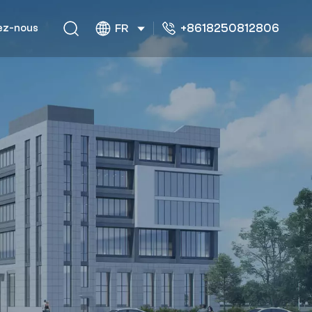
+8618250812806
ez-nous
FR