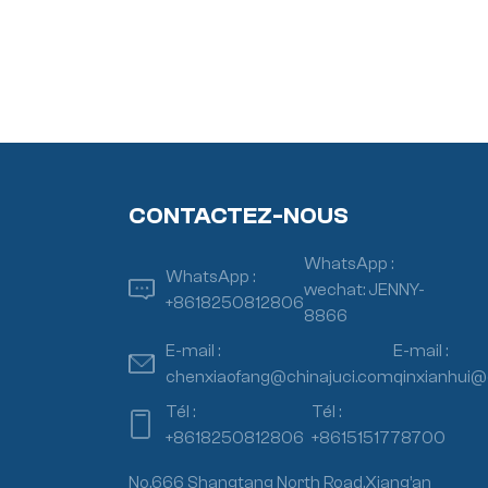
CONTACTEZ-NOUS
WhatsApp :
WhatsApp :
wechat: JENNY-
+8618250812806
8866
E-mail :
E-mail :
chenxiaofang@chinajuci.com
qinxianhui@
Tél :
Tél :
+8618250812806
+8615151778700
No.666 Shangtang North Road,Xiang’an