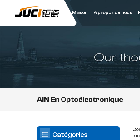
Maison
À propos de nous
AlN En Optoélectronique
Com
Catégories
mod