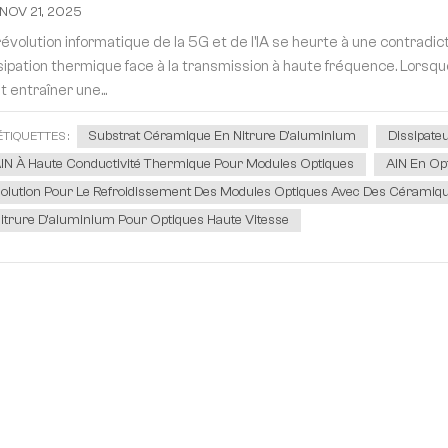
NOV 21, 2025
révolution informatique de la 5G et de l'IA se heurte à une contradi
sipation thermique face à la transmission à haute fréquence. Lorsqu
t entraîner une...
Substrat Céramique En Nitrure D'aluminium
Dissipate
ÉTIQUETTES :
lN À Haute Conductivité Thermique Pour Modules Optiques
AlN En Op
olution Pour Le Refroidissement Des Modules Optiques Avec Des Céramiq
itrure D'aluminium Pour Optiques Haute Vitesse