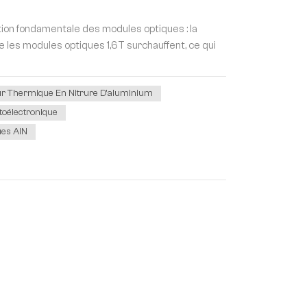
ction fondamentale des modules optiques : la
e les modules optiques 1,6T surchauffent, ce qui
ur Thermique En Nitrure D'aluminium
toélectronique
ues AlN