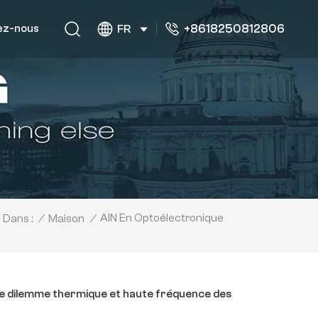
+8618250812806
ez-nous
FR
AlN En Optoélectronique
/
Maison
/
 Dans :
le dilemme thermique et haute fréquence des