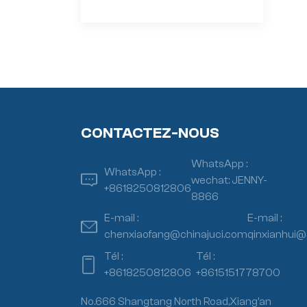
CONTACTEZ-NOUS
WhatsApp :
WhatsApp :
wechat: JENNY-
+8618250812806
8866
E-mail :
E-mail :
chenxiaofang@chinajuci.com
qinxianhui@
Tél :
Tél :
+8618250812806
+8615151778700
No.666 Shangtang North Road,Xiang’an