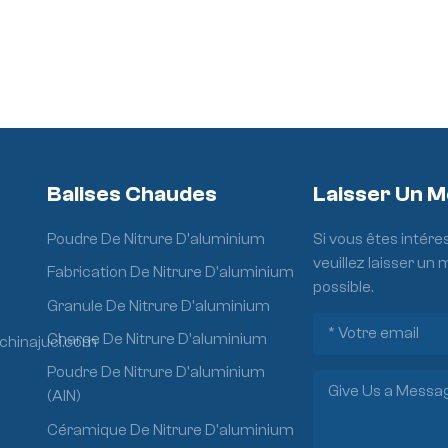
Balises Chaudes
Laisser Un 
Poudre De Nitrure D'aluminium
Si vous êtes intére
veuillez laisser un
Fabrication De Nitrure D'aluminium
possible.
Granule De Nitrure D'aluminium
Charge De Nitrure D'aluminium
chinajuci.com
Poudre De Nitrure D'aluminium
(AlN)
Céramique De Nitrure D'aluminium