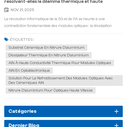
résolvent-elles le dilemme thermique et haute
fréquence des modules optiques&nbsp;?
NOV 21, 2025
La révolution informatique de la 5G et de l'IA se heurte à une
contradiction fondamentale des modules optiques : la dissipation
thermique face à la transmission à haute fréquence. Lorsque les
modules optiques 1,6T surchauffent, ce qui peut entraîner une...
ÉTIQUETTES :
Substrat Céramique En Nitrure D'aluminium
Dissipateur Thermique En Nitrure D'aluminium
AlN À Haute Conductivité Thermique Pour Modules Optiques
AlN En Optoélectronique
Solution Pour Le Refroidissement Des Modules Optiques Avec
Des Céramiques AlN
Nitrure D'aluminium Pour Optiques Haute Vitesse
Catégories
Dernier Blog