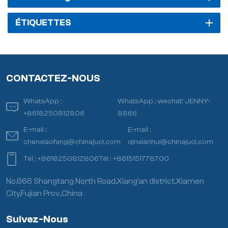
ÉTIQUETTES
CONTACTEZ-NOUS
WhatsApp :
WhatsApp :
wechat: JENNY-
+8618250812806
8866
E-mail :
E-mail :
chenxiaofang@chinajuci.com
qinxianhui@chinajuci.com
Tél :
+8618250812806
Tél :
+8615151778700
No.666 Shangtang North Road,Xiang’an district,Xiamen
City,Fujian Prov.,China
Suivez-Nous