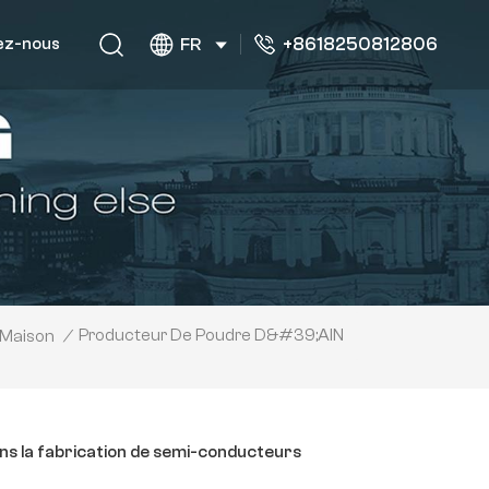
+8618250812806
ez-nous
FR
Producteur De Poudre D&#39;AlN
Maison
/
ns la fabrication de semi-conducteurs