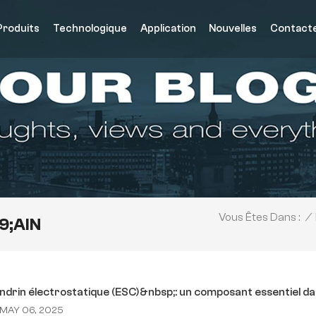
Produits
Technologique
Application
Nouvelles
Contact
/
Vous Êtes Dans :
9;AlN
drin électrostatique (ESC)&nbsp;: un composant essentiel da
MAY 06, 2025