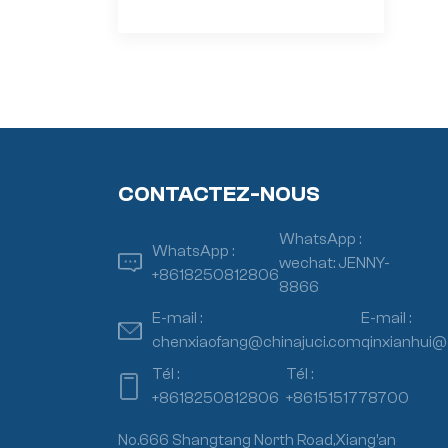
CONTACTEZ-NOUS
WhatsApp :
WhatsApp :
wechat: JENNY-
+8618250812806
8866
E-mail :
E-mail :
chenxiaofang@chinajuci.com
qinxianhui@
Tél :
Tél :
+8618250812806
+8615151778700
No.666 Shangtang North Road,Xiang’an