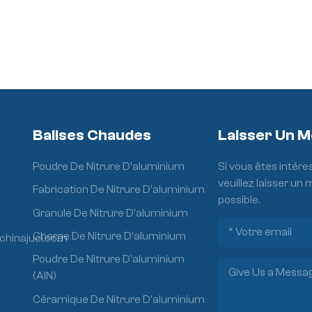
Balises Chaudes
Laisser Un 
Poudre De Nitrure D'aluminium
Si vous êtes intére
veuillez laisser un
Fabrication De Nitrure D'aluminium
possible.
Granule De Nitrure D'aluminium
Charge De Nitrure D'aluminium
chinajuci.com
Poudre De Nitrure D'aluminium
(AlN)
Céramique De Nitrure D'aluminium