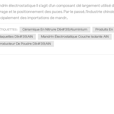
drin électrostatique Il s'agit d'un composant clé largement utilisé 
rage et le positionnement des puces. Par le passé, l'industrie chi
ncipalement des importations de mandr...
Céramique En Nitrure D&#39;aluminium
Produits En
ÉTIQUETTES :
laquettes D&#39;AlN
Mandrin Électrostatique Couche Isolante AlN
roducteur De Poudre D&#39;AlN