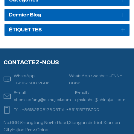
Dernier Blog
ÉTIQUETTES
CONTACTEZ-NOUS
WhatsApp :
WhatsApp :
wechat: JENNY-
+8618250812806
8866
E-mail :
E-mail :
chenxiaofang@chinajuci.com
qinxianhui@chinajuci.com
Tél :
+8618250812806
Tél :
+8615151778700
No.666 Shangtang North Road,Xiang’an district,Xiamen
City,Fujian Prov.,China