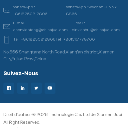
WhatsApp :
WhatsApp :
wechat: JENNY-
+8618250812806
8866
E-mail :
E-mail :
chenxiaofang@chinajuci.com
qinxianhui@chinajuci.com
Tél :
+8618250812806
Tél :
+8615151778700
No.666 Shangtang North Road,Xiang’an district,Xiamen
City,Fujian Prov.,China
Suivez-Nous
Droit d'auteur © 2026 Technologie Cie., Ltd de Xiamen Juci
All Right Reserved.