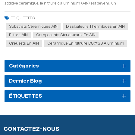
additive céramique, le nitrure d'aluminium (AlN) est devenu un
matériau essentiel pour résoudre les problèmes de dissipation
thermique et d'isolation dans les dispositifs électroniques...
ÉTIQUETTES :
Substrats Céramiques AlN
Dissipateurs Thermiques En AlN
Filtres AlN
Composants Structuraux En AlN
Creusets En AlN
Céramique En Nitrure D&#39;aluminium
Catégories
Dernier Blog
ÉTIQUETTES
CONTACTEZ-NOUS