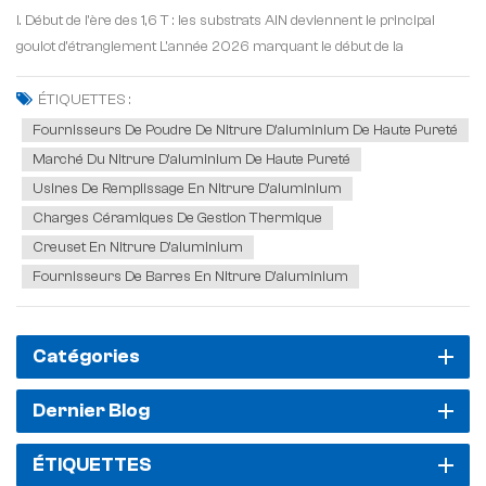
I. Début de l'ère des 1,6 T : les substrats AlN deviennent le principal
goulot d'étranglement L'année 2026 marquant le début de la
commercialisation à grande échelle des modules optiques haute
vitesse de 1,6 T, la chaîne d'approvisionnement mond...
ÉTIQUETTES :
Fournisseurs De Poudre De Nitrure D'aluminium De Haute Pureté
Marché Du Nitrure D'aluminium De Haute Pureté
Usines De Remplissage En Nitrure D'aluminium
Charges Céramiques De Gestion Thermique
Creuset En Nitrure D'aluminium
Fournisseurs De Barres En Nitrure D'aluminium
Catégories
Dernier Blog
ÉTIQUETTES