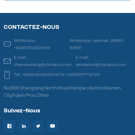
CONTACTEZ-NOUS
WhatsApp :
WhatsApp :
wechat: JENNY-
+8618250812806
8866
E-mail :
E-mail :
chenxiaofang@chinajuci.com
qinxianhui@chinajuci.com
Tél :
+8618250812806
Tél :
+8615151778700
No.666 Shangtang North Road,Xiang’an district,Xiamen
City,Fujian Prov.,China
Suivez-Nous