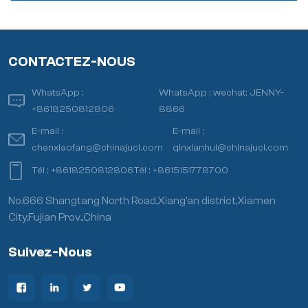
CONTACTEZ-NOUS
WhatsApp :
WhatsApp :
wechat: JENNY-
+8618250812806
8866
E-mail :
E-mail :
chenxiaofang@chinajuci.com
qinxianhui@chinajuci.com
Tél :
+8618250812806
Tél :
+8615151778700
No.666 Shangtang North Road,Xiang’an district,Xiamen
City,Fujian Prov.,China
Suivez-Nous