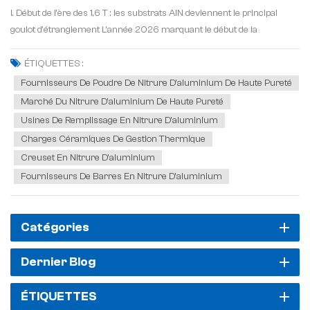
I. Début de l'ère des 1,6 T : les substrats AlN deviennent le principal
goulot d'étranglement L'année 2026 marquant le début de la
commercialisation à grande échelle des modules optiques haute
vitesse de 1,6 T, la chaîne d'approvisionnement mond...
ÉTIQUETTES :
Fournisseurs De Poudre De Nitrure D'aluminium De Haute Pureté
Marché Du Nitrure D'aluminium De Haute Pureté
Usines De Remplissage En Nitrure D'aluminium
Charges Céramiques De Gestion Thermique
Creuset En Nitrure D'aluminium
Fournisseurs De Barres En Nitrure D'aluminium
Catégories
Dernier Blog
ÉTIQUETTES