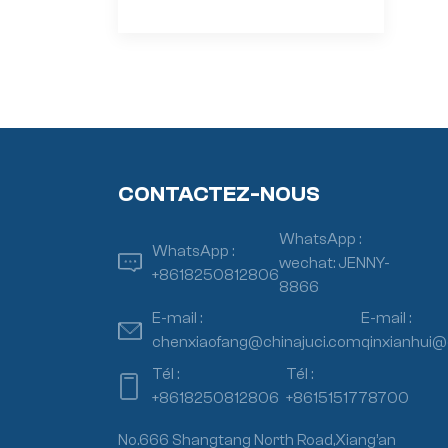
CONTACTEZ-NOUS
WhatsApp :
WhatsApp :
wechat: JENNY-
+8618250812806
8866
E-mail :
E-mail :
chenxiaofang@chinajuci.com
qinxianhui@
Tél :
Tél :
+8618250812806
+8615151778700
No.666 Shangtang North Road,Xiang’an