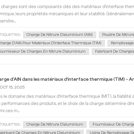
 charges sont des composants clés des matériaux d'interface therm
rmique, leurs propriétés mécaniques et leur stabilité. Généralement
pers&e...
Charge De Nitrure D'aluminium (AlN)
Poudre De Nitrur
ÉTIQUETTES :
harge D'AlN Pour Matériaux D'interface Thermique (TIM)
Remplissage
ournisseur De Charges En Nitrure D'aluminium
Fabricant De Charges
rge d'AlN dans les matériaux d'interface thermique (TIM) - Amélio
OCT 15, 2025
s le domaine des matériaux d'interface thermique (MIT), la fiabilité 
 performances des produits, et le choix de la charge détermine dir
mi ces m...
Charge De Nitrure D'aluminium
Fournisseur De Charge
ÉTIQUETTES :
abricant De Charges En Nitrure D'aluminium
Usine De Remplissage D