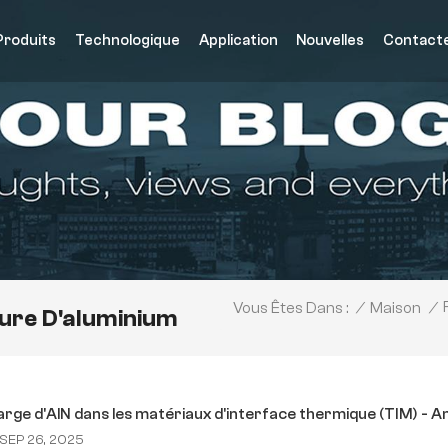
Produits
Technologique
Application
Nouvelles
Contact
/
Maison
/
Vous Êtes Dans :
rure D'aluminium
rge d'AlN dans les matériaux d'interface thermique (TIM) - Am
SEP 26, 2025