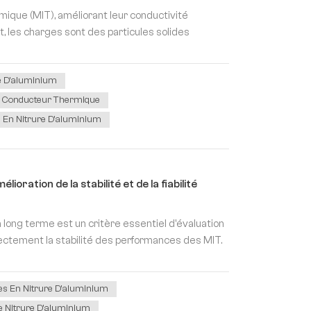
ique (MIT), améliorant leur conductivité
, les charges sont des particules solides
e D'aluminium
 Conducteur Thermique
 En Nitrure D'aluminium
ration de la stabilité et de la fiabilité
à long terme est un critère essentiel d'évaluation
ectement la stabilité des performances des MIT.
s En Nitrure D'aluminium
e Nitrure D'aluminium