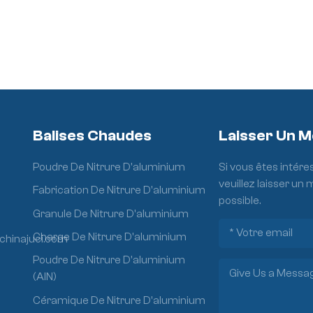
Balises Chaudes
Laisser Un 
Poudre De Nitrure D'aluminium
Si vous êtes intére
veuillez laisser un
Fabrication De Nitrure D'aluminium
possible.
Granule De Nitrure D'aluminium
Charge De Nitrure D'aluminium
chinajuci.com
Poudre De Nitrure D'aluminium
(AlN)
Céramique De Nitrure D'aluminium