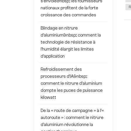
s'envole&nbsp;: les fournisseurs
R
nationaux profitent de la forte
croissance des commandes
Blindage en nitrure
d'aluminium&nbsp;: comment la
technologie de résistance à
l'humidité élargit les limites
d'application
Refroidissement des
processeurs d'IA&nbsp;:
comment le nitrure d'aluminium
dompte les puces de puissance
kilowatt
De la « route de campagne » à l'«
autoroute » : comment le nitrure
d'aluminium révolutionne la