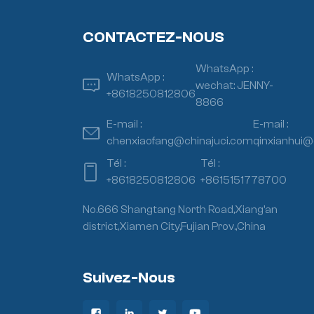
CONTACTEZ-NOUS
WhatsApp :
WhatsApp :
wechat: JENNY-
+8618250812806
8866
E-mail :
E-mail :
chenxiaofang@chinajuci.com
qinxianhui@
Tél :
Tél :
+8618250812806
+8615151778700
No.666 Shangtang North Road,Xiang’an
district,Xiamen City,Fujian Prov.,China
Suivez-Nous