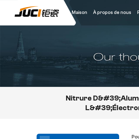
Maison
À propos de nous
Nitrure D&#39;alum
L&#39;électro
Pou