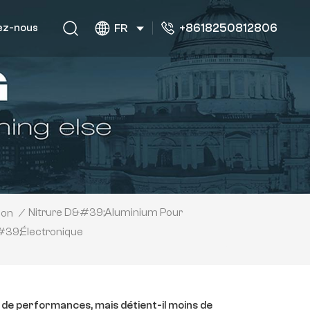
+8618250812806
ez-nous
FR
Nitrure D&#39;aluminium Pour
son
/
39;électronique
 de performances, mais détient-il moins de