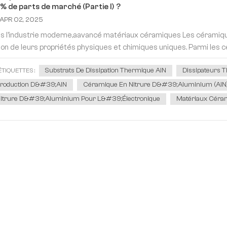
% de parts de marché (Partie I) ?
APR 02, 2025
s l'industrie moderne,aavancé matériaux céramiques Les céramique
son de leurs propriétés physiques et chimiques uniques. Parmi les cér
Substrats De Dissipation Thermique AlN
Dissipateurs 
ÉTIQUETTES :
roduction D&#39;AlN
Céramique En Nitrure D&#39;aluminium (AlN
itrure D&#39;aluminium Pour L&#39;électronique
Matériaux Céra