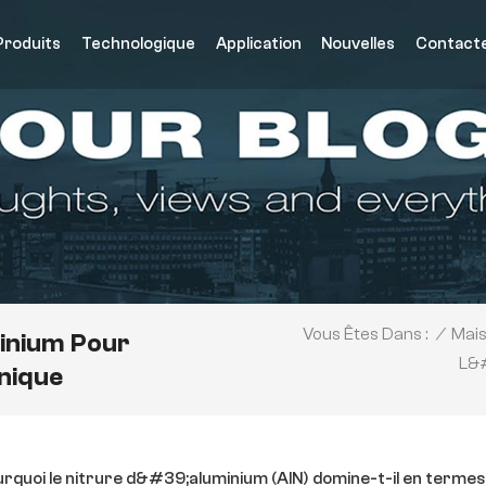
Produits
Technologique
Application
Nouvelles
Contact
/
Mai
Vous Êtes Dans :
inium Pour
L&#
nique
rquoi le nitrure d&#39;aluminium (AlN) domine-t-il en termes