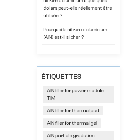
nitrure d'aluminium à quelques
dollars peut-elle réellement être
utilisée ?
Pourquoi le nitrure d'aluminium
(AlN) est-il si cher ?
ÉTIQUETTES
AlN filler for power module
TIM
AlN filler for thermal pad
AlN filler for thermal gel
AlN particle gradation