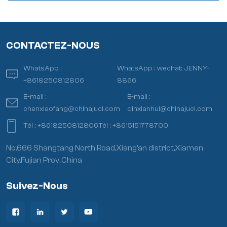
CONTACTEZ-NOUS
WhatsApp :
WhatsApp :
wechat: JENNY-
+8618250812806
8866
E-mail :
E-mail :
chenxiaofang@chinajuci.com
qinxianhui@chinajuci.com
Tél :
+8618250812806
Tél :
+8615151778700
No.666 Shangtang North Road,Xiang’an district,Xiamen
City,Fujian Prov.,China
Suivez-Nous