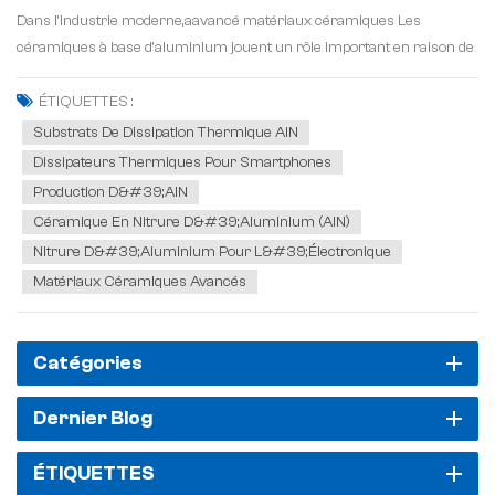
Dans l'industrie moderne,aavancé matériaux céramiques Les
céramiques à base d'aluminium jouent un rôle important en raison de
leurs propriétés physiques et chimiques uniques. Parmi les
céramiques à base d'aluminium, le nitrure d'al...
ÉTIQUETTES :
Substrats De Dissipation Thermique AlN
Dissipateurs Thermiques Pour Smartphones
Production D&#39;AlN
Céramique En Nitrure D&#39;aluminium (AlN)
Nitrure D&#39;aluminium Pour L&#39;électronique
Matériaux Céramiques Avancés
Catégories
Dernier Blog
ÉTIQUETTES