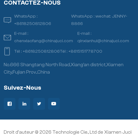
CONTACTEZ-NOUS
WhatsApp :
WhatsApp :
wechat: JENNY-
+8618250812806
8866
E-mail :
E-mail :
chenxiaofang@chinajuci.com
qinxianhui@chinajuci.com
Tél :
+8618250812806
Tél :
+8615151778700
No.666 Shangtang North Road,Xiang’an district,Xiamen
City,Fujian Prov.,China
Suivez-Nous
Droit d'auteur © 2026 Technologie Cie., Ltd de Xiamen Juci