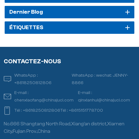
Dernier Blog
ÉTIQUETTES
CONTACTEZ-NOUS
WhatsApp :
WhatsApp :
wechat: JENNY-
+8618250812806
8866
E-mail :
E-mail :
chenxiaofang@chinajuci.com
qinxianhui@chinajuci.com
Tél :
+8618250812806
Tél :
+8615151778700
No.666 Shangtang North Road,Xiang’an district,Xiamen
City,Fujian Prov.,China