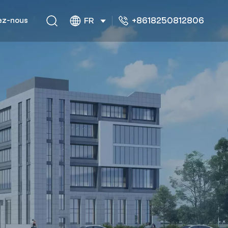
+8618250812806
ez-nous
FR