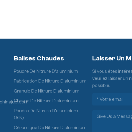
Balises Chaudes
Laisser Un 
Poudre De Nitrure D'aluminium
Si vous êtes intére
veuillez laisser un
Fabrication De Nitrure D'aluminium
possible.
Granule De Nitrure D'aluminium
Charge De Nitrure D'aluminium
chinajuci.com
Poudre De Nitrure D'aluminium
(AlN)
Céramique De Nitrure D'aluminium