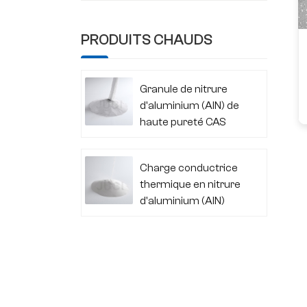
PRODUITS CHAUDS
Granule de nitrure
d'aluminium (AlN) de
haute pureté CAS
24304-00-5
Charge conductrice
thermique en nitrure
d'aluminium (AlN)
CAS 24304-00-5