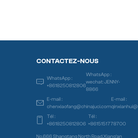
CONTACTEZ-NOUS
WhatsApp :
WhatsApp :
wechat: JENNY-
+8618250812806
8866
E-mail :
E-mail :
chenxiaofang@chinajuci.com
qinxianhui@
Tél :
Tél :
+8618250812806
+8615151778700
No.666 Shangtang North Road,Xiang’an