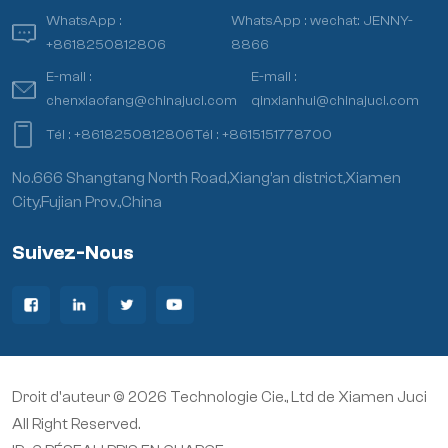
WhatsApp :
WhatsApp :
wechat: JENNY-
+8618250812806
8866
E-mail :
E-mail :
chenxiaofang@chinajuci.com
qinxianhui@chinajuci.com
Tél :
+8618250812806
Tél :
+8615151778700
No.666 Shangtang North Road,Xiang’an district,Xiamen
City,Fujian Prov.,China
Suivez-Nous
Droit d'auteur © 2026 Technologie Cie., Ltd de Xiamen Juci
All Right Reserved.