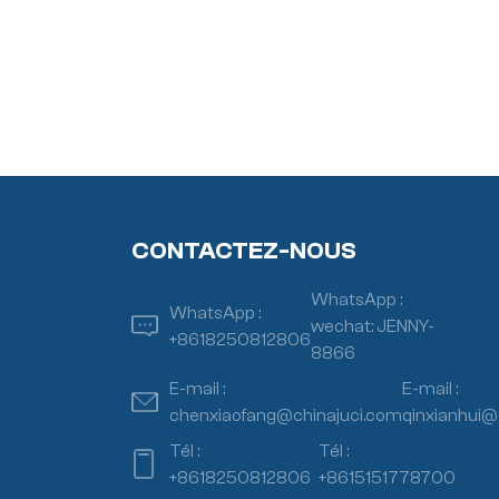
CONTACTEZ-NOUS
WhatsApp :
WhatsApp :
wechat: JENNY-
+8618250812806
8866
E-mail :
E-mail :
chenxiaofang@chinajuci.com
qinxianhui@
Tél :
Tél :
+8618250812806
+8615151778700