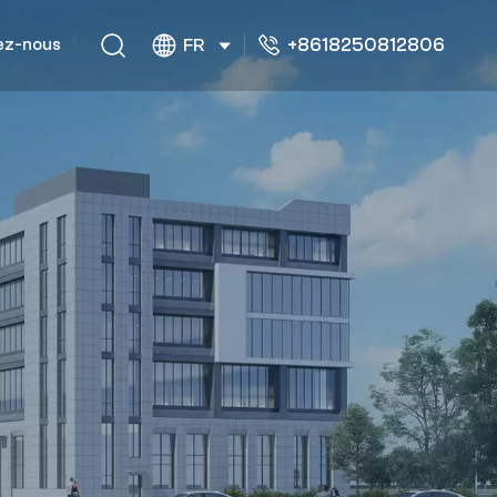
+8618250812806
ez-nous
FR