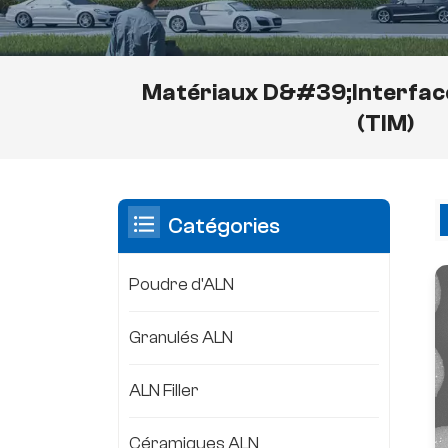
Matériaux D&#39;interfac
(TIM)
Catégories
Poudre d'ALN
Granulés ALN
ALN Filler
Céramiques ALN