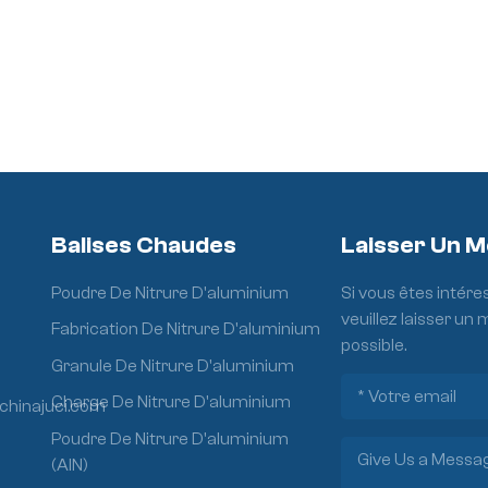
Balises Chaudes
Laisser Un 
Poudre De Nitrure D'aluminium
Si vous êtes intére
veuillez laisser un
Fabrication De Nitrure D'aluminium
possible.
Granule De Nitrure D'aluminium
Charge De Nitrure D'aluminium
chinajuci.com
Poudre De Nitrure D'aluminium
(AlN)