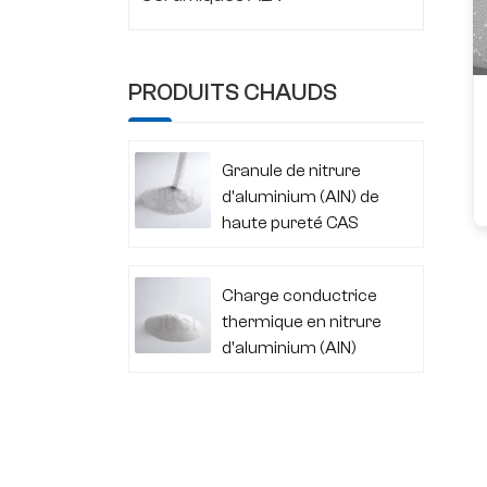
PRODUITS CHAUDS
Granule de nitrure
d'aluminium (AlN) de
haute pureté CAS
24304-00-5
Charge conductrice
thermique en nitrure
d'aluminium (AlN)
CAS 24304-00-5