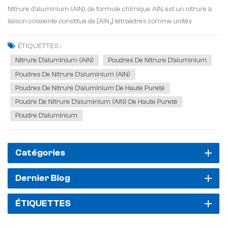
Nitrure d'aluminium (AlN), de formule chimique AlN, est un nitrure à
liaison covalente constitué de [AlN₄] tétraèdres comme unités
structurelles. Il appartient au système cristallin hexagonal et présente
des caractéristiques telles qu'un faible poids moléculaire, une forte
ÉTIQUETTES :
liaison atomique, une stru...
Nitrure D'aluminium (AlN)
Poudres De Nitrure D'aluminium
Poudres De Nitrure D'aluminium (AlN)
Poudres De Nitrure D'aluminium De Haute Pureté
Poudre De Nitrure D'aluminium (AlN) De Haute Pureté
Poudre D'aluminium
Catégories
Dernier Blog
ÉTIQUETTES