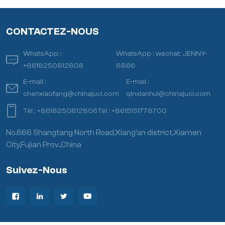
CONTACTEZ-NOUS
WhatsApp :
WhatsApp :
wechat: JENNY-
+8618250812806
8866
E-mail :
E-mail :
chenxiaofang@chinajuci.com
qinxianhui@chinajuci.com
Tél :
+8618250812806
Tél :
+8615151778700
No.666 Shangtang North Road,Xiang’an district,Xiamen
City,Fujian Prov.,China
Suivez-Nous