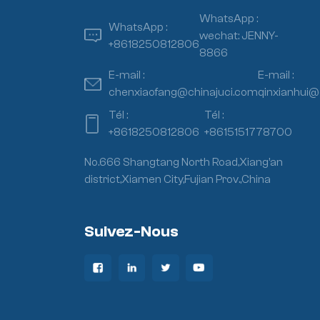
WhatsApp :
WhatsApp :
wechat: JENNY-
+8618250812806
8866
E-mail :
E-mail :
chenxiaofang@chinajuci.com
qinxianhui@
Tél :
Tél :
+8618250812806
+8615151778700
No.666 Shangtang North Road,Xiang’an
district,Xiamen City,Fujian Prov.,China
Suivez-Nous