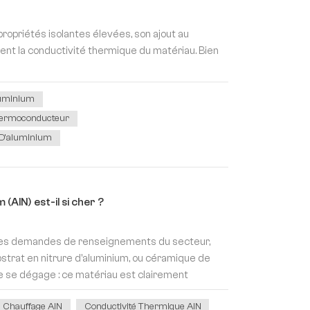
ropriétés isolantes élevées, son ajout au
nt la conductivité thermique du matériau. Bien
luminium
Thermoconducteur
 D'aluminium
 (AlN) est-il si cher ?
 les demandes de renseignements du secteur,
ubstrat en nitrure d'aluminium, ou céramique de
 se dégage : ce matériau est clairement
bstrat de haute pureté, de la taille de la...
Chauffage AlN
Conductivité Thermique AlN