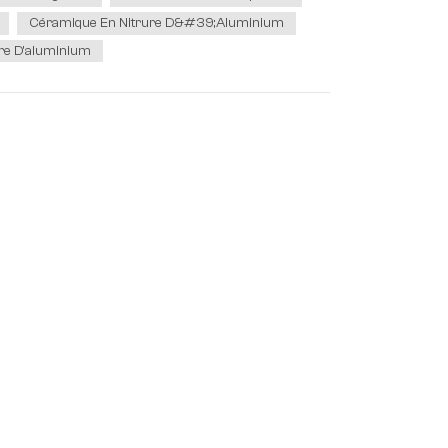
Céramique En Nitrure D&#39;aluminium
ure D'aluminium