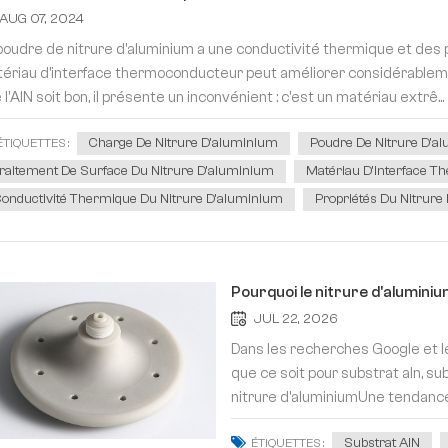
AUG 07, 2024
poudre de nitrure d'aluminium a une conductivité thermique et des p
ériau d'interface thermoconducteur peut améliorer considérableme
 l'AlN soit bon, il présente un inconvénient : c'est un matériau extrê...
Charge De Nitrure D'aluminium
Poudre De Nitrure D'a
ÉTIQUETTES :
raitement De Surface Du Nitrure D'aluminium
Matériau D'interface 
onductivité Thermique Du Nitrure D'aluminium
Propriétés Du Nitrure
Pourquoi le nitrure d'aluminium
JUL 22, 2026
Dans les recherches Google et
que ce soit pour substrat aln, s
nitrure d'aluminiumUne tendance
étiqueté « haut de gamme ». Un su
Substrat AlN
ÉTIQUETTES :