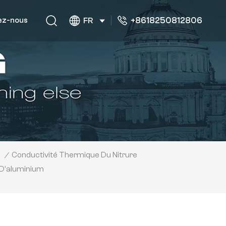
+8618250812806
ez-nous
FR
Conductivité Thermique Du Nitrure
n
/
D'aluminium