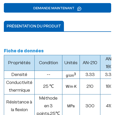
DEMANDE MAINTENANT
PRÉSENTATION DU PRODUIT
Fiche de données
AN-
Propriétés
Condition
Unités
AN-210
180
3
Densité
--
3.33
3.32
g/cm
Conductivité
25 ℃
W/
m·K
210
180
thermique
Méthode
Résistance à
en 3
MPa
300
410
la flexion
points,25
℃