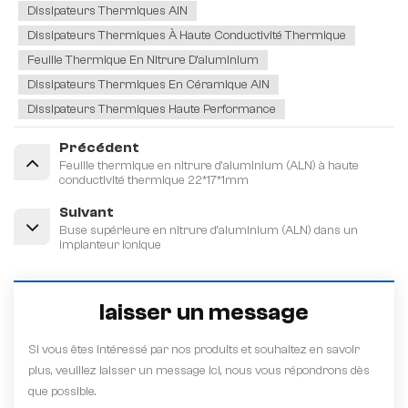
Dissipateurs Thermiques AlN
Dissipateurs Thermiques À Haute Conductivité Thermique
Feuille Thermique En Nitrure D'aluminium
Dissipateurs Thermiques En Céramique AlN
Dissipateurs Thermiques Haute Performance
Précédent
Feuille thermique en nitrure d'aluminium (ALN) à haute
conductivité thermique 22*17*1mm
Suivant
Buse supérieure en nitrure d'aluminium (ALN) dans un
implanteur ionique
laisser un message
Si vous êtes intéressé par nos produits et souhaitez en savoir
plus, veuillez laisser un message ici, nous vous répondrons dès
que possible.