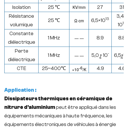
Isolation
25 ℃
KV/mm
27
31
Résistance
3,4 ×
13
25 ℃
6,5×10
Ω·
cm
14
volumique
10
Constante
1 MHz
8.9
8.8
— —
diélectrique
Perte
-
1 MHz
5,0 × 10
6,5×1
— —
4
4
diélectrique
-6
CTE
25~400
℃
4.9
4.6
×
10
/K
Application :
Dissipateurs thermiques en céramique de
nitrure d'aluminium
peut être appliqué dans les
équipements mécaniques à haute fréquence, les
équipements électroniques de véhicules à énergie