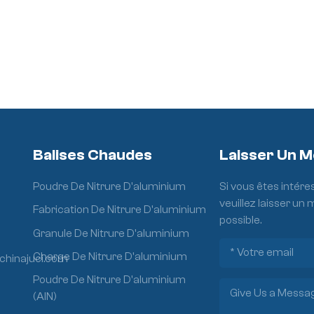
Balises Chaudes
Laisser Un 
Poudre De Nitrure D'aluminium
Si vous êtes intére
veuillez laisser un
Fabrication De Nitrure D'aluminium
possible.
Granule De Nitrure D'aluminium
Charge De Nitrure D'aluminium
chinajuci.com
Poudre De Nitrure D'aluminium
(AlN)