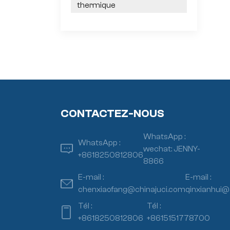
thermique
CONTACTEZ-NOUS
WhatsApp :
WhatsApp :
wechat: JENNY-
+8618250812806
8866
E-mail :
E-mail :
chenxiaofang@chinajuci.com
qinxianhui@
Tél :
Tél :
+8618250812806
+8615151778700