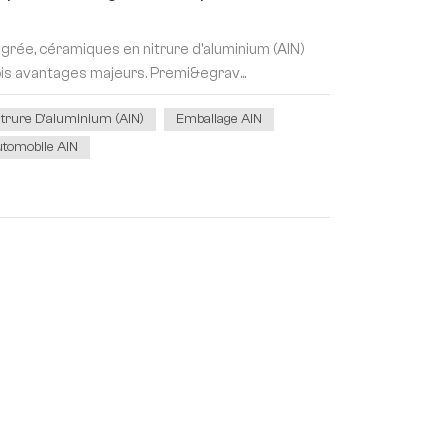
égrée, céramiques en nitrure d'aluminium (AlN)
is avantages majeurs. Premi&egrav...
trure D'aluminium (AlN)
Emballage AlN
utomobile AlN