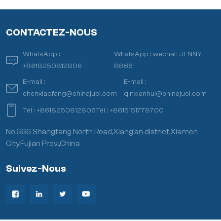
CONTACTEZ-NOUS
WhatsApp :
WhatsApp :
wechat: JENNY-
+8618250812806
8866
E-mail :
E-mail :
chenxiaofang@chinajuci.com
qinxianhui@chinajuci.com
Tél :
+8618250812806
Tél :
+8615151778700
No.666 Shangtang North Road,Xiang’an district,Xiamen
City,Fujian Prov.,China
Suivez-Nous