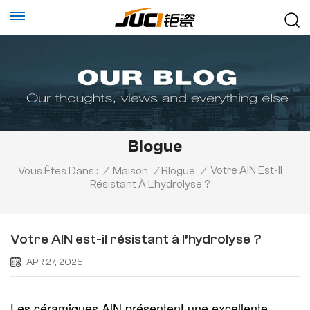
Blogue
Votre AlN Est-Il
Vous Êtes Dans :
/
Maison
/
Blogue
/
Résistant À L’hydrolyse ?
Votre AlN est-il résistant à l’hydrolyse ?
APR 27, 2025
Les céramiques AlN présentent une excellente