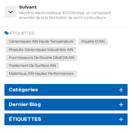
Suivant
Mandrin électrostatique (ESC)&nbsp;: un composant
essentiel dans la fabrication de semi-conducteurs
ÉTIQUETTES :
Céramiques AlN Haute Température
Poudre D'AIN
Produits Céramiques Industriels AlN
Fournisseurs De Poudre D&#39;AlN
Traitement De Surface AlN
Matériaux AlN Hautes Performances
Catégories
Dernier Blog
ÉTIQUETTES