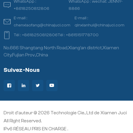
WhatsApp :
WhatsApp :
wechat: JENNY-
+8618250812806
8866
E-mail :
E-mail :
chenxiaofang@chinajuci.com
qinxianhui@chinajuci.com
Tél :
+8618250812806
Tél :
+8615151778700
No.666 Shangtang North Road,Xiang’an district,Xiamen
City,Fujian Prov.,China
Suivez-Nous
Droit d'auteur © 2026 Technologie Cie., Ltd de Xiamen Juci
All Right Reserved.
IPv6 RÉSEAU PRIS EN CHARGE .