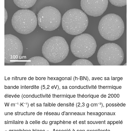
Le nitrure de bore hexagonal (h-BN), avec sa large
bande interdite (5,2 eV), sa conductivité thermique
élevée (conductivité thermique théorique de 2000
W·m⁻¹·K⁻¹) et sa faible densité (2,3 g·cm⁻³), possède
une structure de réseau d'anneaux hexagonaux
similaire à celle du graphène et est souvent appelé
« graphène blanc ». Associé à son excellente